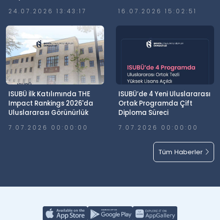
Günü’nde Meydanlardaydı
24.07.2026 13:43:17
16.07.2026 15:02:51
ISUBÜ İlk Katılımında THE
ISUBÜ’de 4 Yeni Uluslararası
Impact Rankings 2026'da
Ortak Programda Çift
Uluslararası Görünürlük
Diploma Süreci
Elde Etti
7.07.2026 00:00:00
7.07.2026 00:00:00
Tüm Haberler