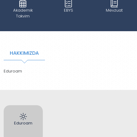
Akademik
EBYS
Mevzuat
Takvim
HAKKIMIZDA
Eduroam
Eduroam