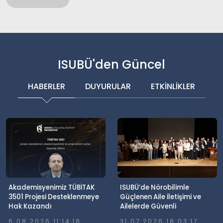
ISUBÜ'den Güncel
HABERLER
DUYURULAR
ETKİNLİKLER
Akademisyenimiz TÜBİTAK
ISUBÜ’de Nörobilimle
3501 Projesi Desteklenmeye
Güçlenen Aile İletişimi ve
Hak Kazandı
Ailelerde Güvenli
Dijitalleşme Söyleşisi
6.08.2026 11:14:18
31.07.2026 18:03:17